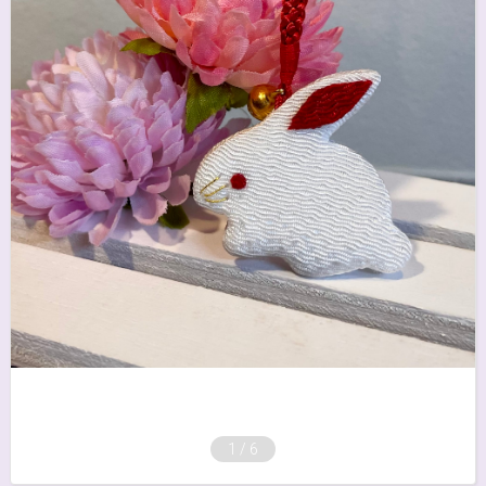
1
/
6