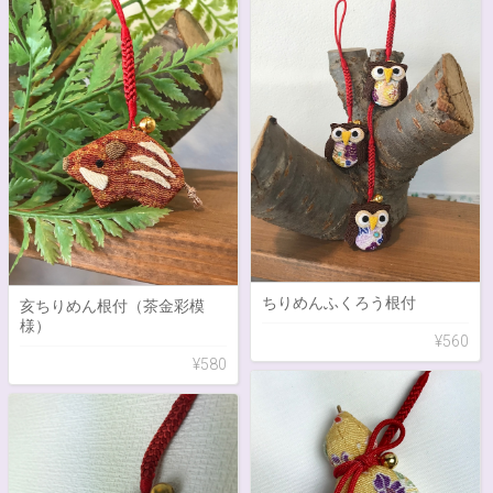
ちりめんふくろう根付
亥ちりめん根付（茶金彩模
様）
¥560
¥580