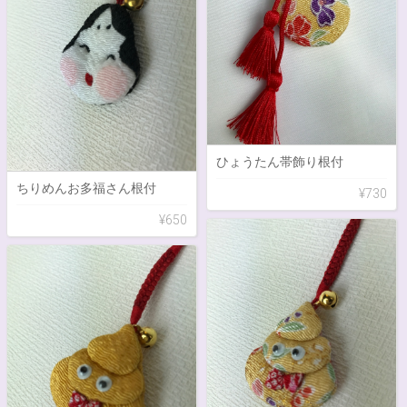
ひょうたん帯飾り根付
ちりめんお多福さん根付
¥730
¥650