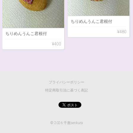
ちりめんうんこ君根付
¥480
ちりめんうんこ君根付
¥400
プライバシーポリシー
特定商取引法に基づく表記
©
2026 千座senkura