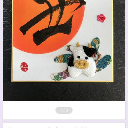
1
/
3