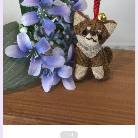
1
/
4