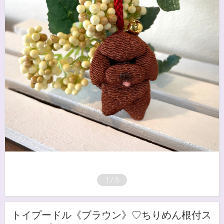
1
/
5
トイプードル《ブラウン》♡ちりめん根付ス