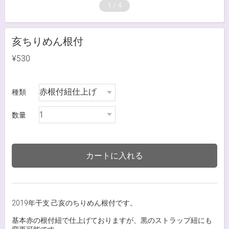
1
/
4
亥ちりめん根付
¥530
種類
数量
カートに入れる
2019年干支 己亥のちりめん根付です。
基本赤の根付紐で仕上げておりますが、黒のストラップ紐にも