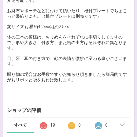
変更可能です。
お財布やポーチなどに付けて頂いたり、根付プレートでちょこ
っと帯飾りにも。（根付プレートは別売りです）
亥サイズ は横約4.2㎝×縦約2.5㎝
体の三本の模様は、ちりめんをそれぞれに手切りしてますの
で、形や大きさ、付き方、また柄の出方はそれぞれに異なりま
す。
目、牙、耳の付き方で、顔の表情が微妙に変わる事がございま
す。
贈り物の場合はお手数ですがお知らせ頂きましたら簡易的です
がおリボンと袋をお付け致します。
ショップの評価
すべて
19
0
0